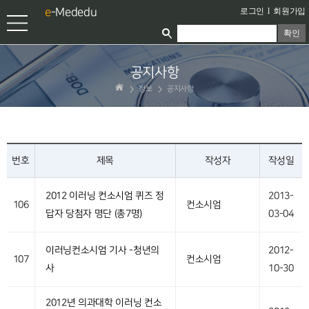
e
-Mededu
로그인
l
회원가입
확인
공지사항
정보
공지사항
번호
제목
작성자
작성일
2012 이러닝 컨소시엄 퀴즈 정
2013-
106
컨소시엄
답자 당첨자 명단 (총7명)
03-04
이러닝컨소시엄 기사 -청년의
2012-
107
컨소시엄
사
10-30
2012년 의과대학 이러닝 컨소